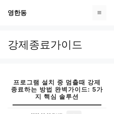
컨
텐
영한동
메
츠
로
뉴
건
너
강제종료가이드
뛰
기
프로그램 설치 중 멈출때 강제
종료하는 방법 완벽가이드: 5가
지 핵심 솔루션