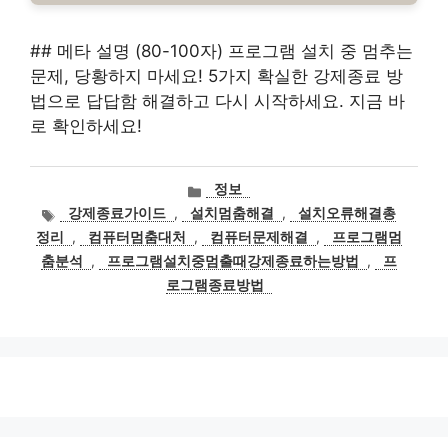
## 메타 설명 (80-100자) 프로그램 설치 중 멈추는
문제, 당황하지 마세요! 5가지 확실한 강제종료 방
법으로 답답함 해결하고 다시 시작하세요. 지금 바
로 확인하세요!
카
정보
테
태
강제종료가이드
,
설치멈춤해결
,
설치오류해결총
고
그
정리
,
컴퓨터멈춤대처
,
컴퓨터문제해결
,
프로그램멈
리
춤분석
,
프로그램설치중멈출때강제종료하는방법
,
프
로그램종료방법