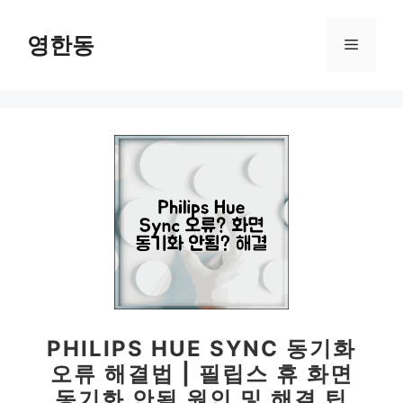
컨
텐
영한동
메
츠
로
뉴
건
너
뛰
기
PHILIPS HUE SYNC 동기화
오류 해결법 | 필립스 휴 화면
동기화 안됨 원인 및 해결 팁