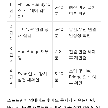
1
Philips Hue Sync
5-10
최신 버전 설치
단
소프트웨어 업데
분
여부 확인
계
이트
2
네트워크 연결 상
5-10
유선/무선 연결
단
태 점검
분
안정성 확인
계
3
Hue Bridge 재부
2-3
전원 연결 해제
단
팅
분
후 재연결
계
4
조명 및 Hue
Sync 앱 내 장치
5-10
단
Bridge 인식 여
설정 재확인
분
계
부 확인
소프트웨어 업데이트 후에도 문제가 지속된다면,
Hue Bridge를 재부팅해보세요. 가끔 장치 자체의 일