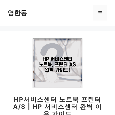
컨
텐
영한동
메
츠
로
뉴
건
너
뛰
기
HP서비스센터 노트북 프린터
A/S | HP 서비스센터 완벽 이
용 가이드