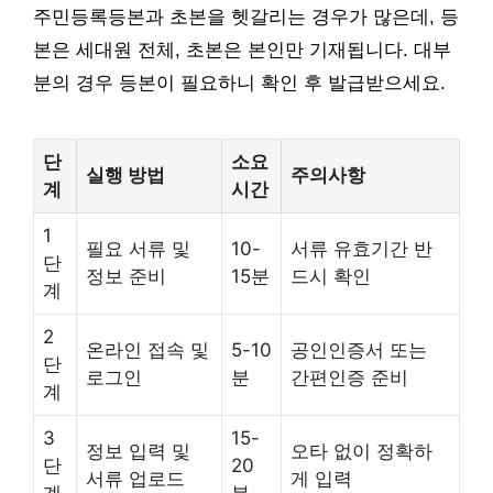
주민등록등본과 초본을 헷갈리는 경우가 많은데, 등
본은 세대원 전체, 초본은 본인만 기재됩니다. 대부
분의 경우 등본이 필요하니 확인 후 발급받으세요.
단
소요
실행 방법
주의사항
계
시간
1
필요 서류 및
10-
서류 유효기간 반
단
정보 준비
15분
드시 확인
계
2
온라인 접속 및
5-10
공인인증서 또는
단
로그인
분
간편인증 준비
계
3
15-
정보 입력 및
오타 없이 정확하
단
20
서류 업로드
게 입력
계
분