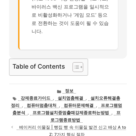
바이러스 백신 프로그램을 일시적으
로 비활성화하거나 ‘게임 모드’ 등으
로 전환하는 것이 도움이 될 수 있습
니다.
Table of Contents
카
정보
테
태
강제종료가이드
,
설치멈춤해결
,
설치오류해결총
고
그
정리
,
컴퓨터멈춤대처
,
컴퓨터문제해결
,
프로그램멈
리
춤분석
,
프로그램설치중멈출때강제종료하는방법
,
프
로그램종료방법
베이커리 이물질 | 빵집 빵 속 이물질 발견 신고 배상 A to
Z: 7가지 핵심 절차