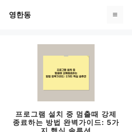
컨
텐
영한동
메
츠
로
뉴
건
너
뛰
기
프로그램 설치 중 멈출때 강제
종료하는 방법 완벽가이드: 5가
지 핵심 솔루션