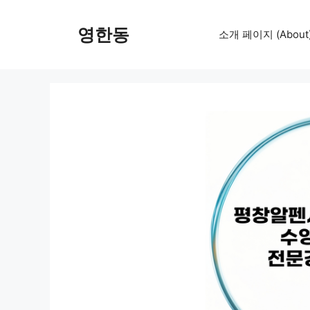
컨
텐
영한동
소개 페이지 (About
츠
로
건
너
뛰
기