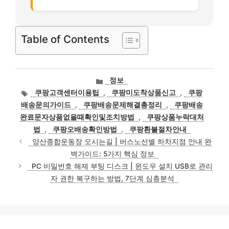
Table of Contents
카
정보
테
태
쿠팡고객센터이용팁
,
쿠팡미도착상품신고
,
쿠팡
고
그
배송문의가이드
,
쿠팡배송문제해결총정리
,
쿠팡배송
리
완료문자상품없을때확인및조치방법
,
쿠팡상품누락대처
법
,
쿠팡오배송확인방법
,
쿠팡환불절차안내
양산종합운동장 오시는길 | 버스노선별 하차지점 안내 완
벽가이드: 5가지 핵심 정보
PC 비밀번호 해제 부팅 디스크 | 윈도우 설치 USB로 관리
자 권한 복구하는 방법, 7단계 심층분석