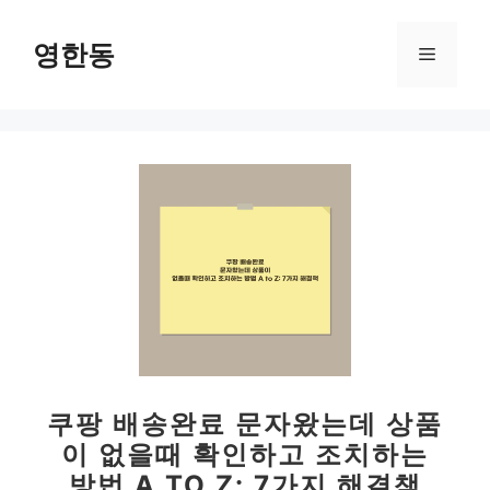
컨
텐
영한동
메
츠
로
뉴
건
너
뛰
기
쿠팡 배송완료 문자왔는데 상품
이 없을때 확인하고 조치하는
방법 A TO Z: 7가지 해결책