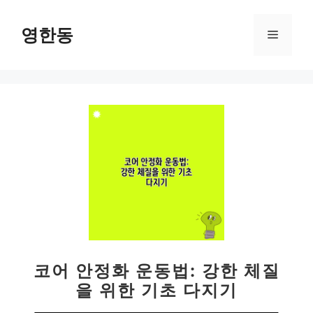
컨
텐
영한동
메
츠
로
뉴
건
너
뛰
기
코어 안정화 운동법: 강한 체질
을 위한 기초 다지기