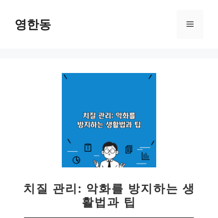
컨
텐
영한동
메
츠
로
뉴
건
너
뛰
기
치질 관리: 악화를 방지하는 생
활법과 팁