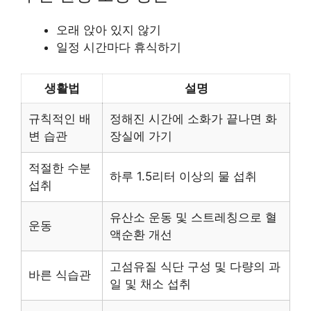
오래 앉아 있지 않기
일정 시간마다 휴식하기
생활법
설명
규칙적인 배
정해진 시간에 소화가 끝나면 화
변 습관
장실에 가기
적절한 수분
하루 1.5리터 이상의 물 섭취
섭취
유산소 운동 및 스트레칭으로 혈
운동
액순환 개선
고섬유질 식단 구성 및 다량의 과
바른 식습관
일 및 채소 섭취