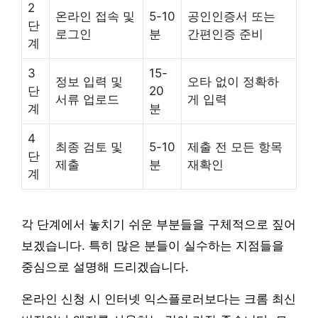
2
온라인 접속 및
5-10
공인인증서 또는
단
로그인
분
간편인증 준비
계
3
15-
정보 입력 및
오타 없이 정확하
단
20
서류 업로드
게 입력
계
분
4
최종 검토 및
5-10
제출 전 모든 항목
단
제출
분
재확인
계
각 단계에서 놓치기 쉬운 부분들을 구체적으로 짚어
보겠습니다. 특히 많은 분들이 실수하는 지점들을
중심으로 설명해 드리겠습니다.
온라인 신청 시 인터넷 익스플로러보다는 크롬 최신