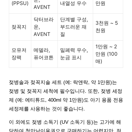
(PPSU)
내열성 우수
만원
AVENT
닥터브라
단계별 구성,
3천원 ~ 5
젖꼭지
운,
부드러운 재
천원
AVENT
질
1만원 ~ 2
모유저
메델라,
밀폐력 우수,
만원 (100
장팩
퓨어코튼
눈금 표시
매)
젖병솔과 젖꼭지솔 세트 (예: 락앤락, 약 1만원)는
젖병 및 젖꼭지 세척에 필수입니다. 또한, 젖병 세정
제 (예: 에티튜드, 400ml 약 1만원)도 아기 용품 전용
세정제를 사용하는 것이 좋습니다.
이 외에도 젖병 소독기 (UV 소독기 등)는 고가에 해
당하여 첫만남이용권으로 구매하기는 어렵지만, 젖