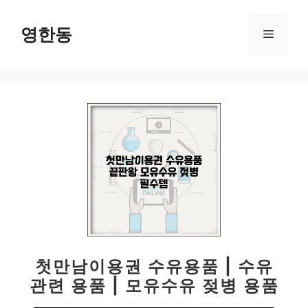
컨
텐
영한동
메
츠
로
뉴
건
너
뛰
기
첫만남이용권 수유용품 | 수유
관련 용품 | 모유수유 젖병 용품