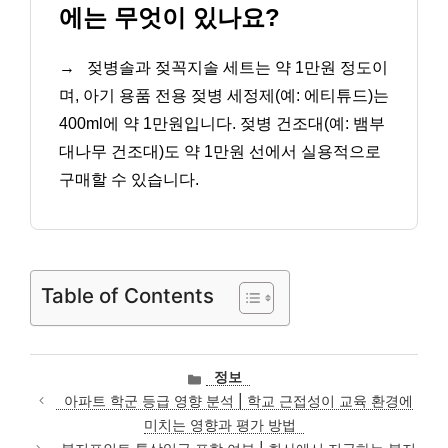
에는 무엇이 있나요?
→
젖병솔과 젖꼭지솔 세트는 약 1만원 정도이
며, 아기 용품 전용 젖병 세정제(예: 에티튜드)는
400ml에 약 1만원입니다. 젖병 건조대(예: 뱀부
대나무 건조대)도 약 1만원 선에서 실용적으로
구매할 수 있습니다.
Table of Contents
카
정보
테
아파트 학군 등급 영향 분석 | 학교 근접성이 교육 환경에
고
미치는 영향과 평가 방법
리