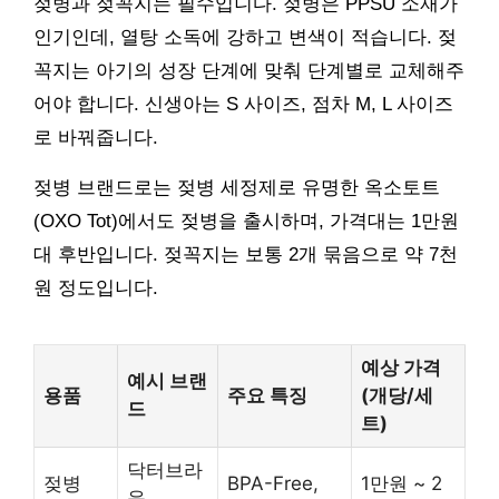
젖병과 젖꼭지는 필수입니다. 젖병은 PPSU 소재가
인기인데, 열탕 소독에 강하고 변색이 적습니다. 젖
꼭지는 아기의 성장 단계에 맞춰 단계별로 교체해주
어야 합니다. 신생아는 S 사이즈, 점차 M, L 사이즈
로 바꿔줍니다.
젖병 브랜드로는 젖병 세정제로 유명한 옥소토트
(OXO Tot)에서도 젖병을 출시하며, 가격대는 1만원
대 후반입니다. 젖꼭지는 보통 2개 묶음으로 약 7천
원 정도입니다.
예상 가격
예시 브랜
용품
주요 특징
(개당/세
드
트)
닥터브라
젖병
BPA-Free,
1만원 ~ 2
운,