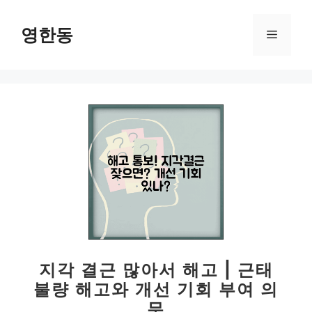
컨
텐
영한동
메
츠
로
뉴
건
너
뛰
기
지각 결근 많아서 해고 | 근태
불량 해고와 개선 기회 부여 의
무