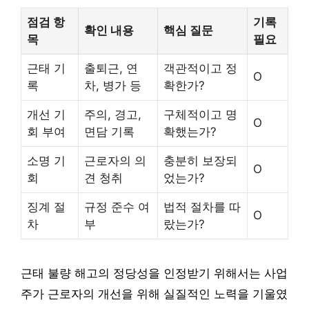
점검 항
기록
확인 내용
핵심 질문
목
필요
근태 기
출퇴근, 연
객관적이고 정
O
록
차, 병가 등
확한가?
개선 기
주의, 경고,
구체적이고 명
O
회 부여
면담 기록
확했는가?
소명 기
근로자의 의
충분히 보장되
O
회
견 청취
었는가?
징계 절
규정 준수 여
법적 절차를 따
O
차
부
랐는가?
근태 불량 해고의 정당성을 인정받기 위해서는 사업
주가 근로자의 개선을 위해 실질적인 노력을 기울였