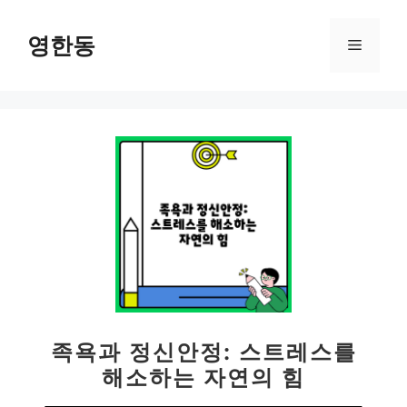
컨
텐
영한동
메
츠
로
뉴
건
너
뛰
기
족욕과 정신안정: 스트레스를
해소하는 자연의 힘