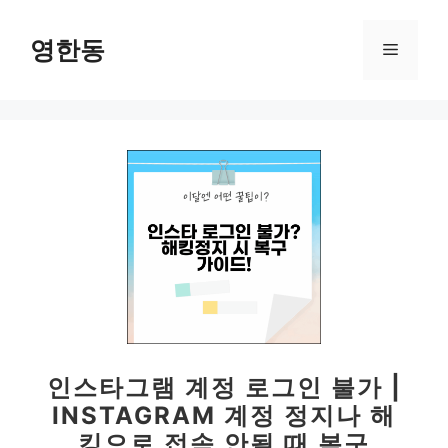
컨
텐
영한동
메
츠
로
뉴
건
너
뛰
기
인스타그램 계정 로그인 불가 |
INSTAGRAM 계정 정지나 해
킹으로 접속 안될 때 복구