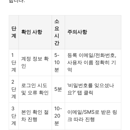
합니다.
소
단
요
확인 사항
주의사항
계
시
간
1
5-
등록 이메일/전화번호,
계정 정보 확
단
10
사용자 이름 정확히 기
인
계
분
억
2
로그인 시도
‘비밀번호를 잊으셨나
단
5분
및 오류 확인
요?’ 탭 클릭
계
3
10-
본인 확인 절
이메일/SMS로 받은 링
단
20
차 진행
크 따라 진행
계
분