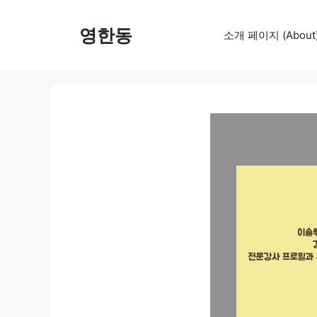
컨
텐
영한동
소개 페이지 (About
츠
로
건
너
뛰
기