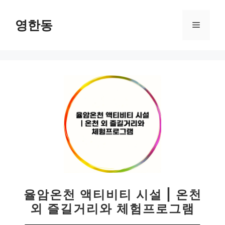
컨
텐
영한동
메
츠
로
뉴
건
너
뛰
기
율암온천 액티비티 시설 | 온천
외 즐길거리와 체험프로그램