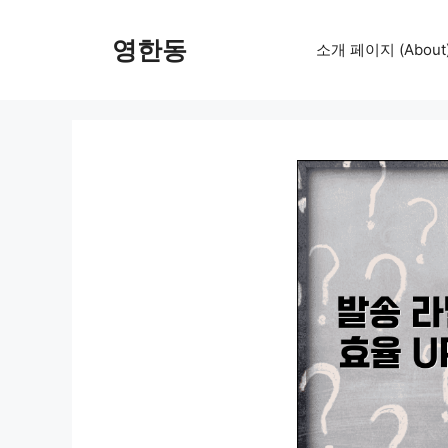
컨
텐
영한동
소개 페이지 (About
츠
로
건
너
뛰
기