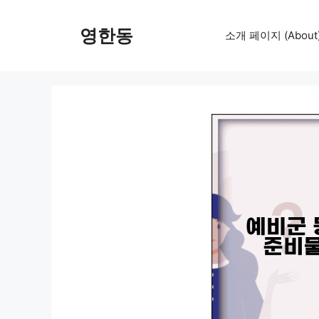
컨
텐
영한동
소개 페이지 (About
츠
로
건
너
뛰
기