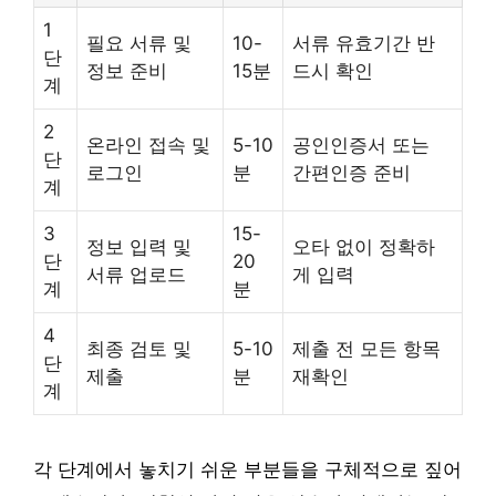
1
필요 서류 및
10-
서류 유효기간 반
단
정보 준비
15분
드시 확인
계
2
온라인 접속 및
5-10
공인인증서 또는
단
로그인
분
간편인증 준비
계
3
15-
정보 입력 및
오타 없이 정확하
단
20
서류 업로드
게 입력
계
분
4
최종 검토 및
5-10
제출 전 모든 항목
단
제출
분
재확인
계
각 단계에서 놓치기 쉬운 부분들을 구체적으로 짚어