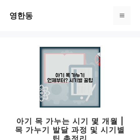
컨
텐
영한동
메
츠
로
뉴
건
너
뛰
기
아기 목 가누는 시기 몇 개월 |
목 가누기 발달 과정 및 시기별
팁 총정리