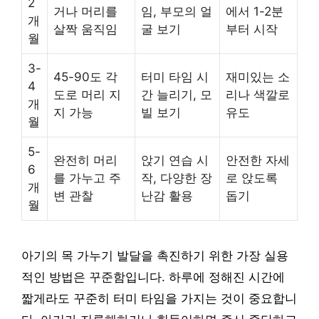
2
거나 머리를
임, 부모의 얼
에서 1-2분
개
살짝 움직임
굴 보기
부터 시작
월
3-
45-90도 각
터미 타임 시
재미있는 소
4
도로 머리 지
간 늘리기, 모
리나 색깔로
개
지 가능
빌 보기
유도
월
5-
완전히 머리
앉기 연습 시
안전한 자세
6
를 가누고 주
작, 다양한 장
로 앉도록
개
변 관찰
난감 활용
돕기
월
아기의 목 가누기 발달을 촉진하기 위한 가장 실용
적인 방법은 꾸준함입니다. 하루에 정해진 시간에
짧게라도 꾸준히 터미 타임을 가지는 것이 중요합니