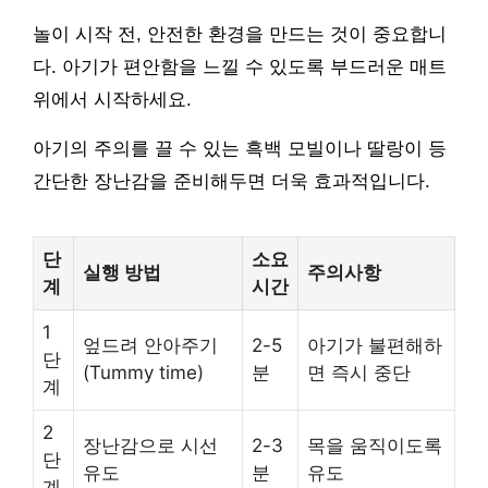
놀이 시작 전, 안전한 환경을 만드는 것이 중요합니
다. 아기가 편안함을 느낄 수 있도록 부드러운 매트
위에서 시작하세요.
아기의 주의를 끌 수 있는 흑백 모빌이나 딸랑이 등
간단한 장난감을 준비해두면 더욱 효과적입니다.
단
소요
실행 방법
주의사항
계
시간
1
엎드려 안아주기
2-5
아기가 불편해하
단
(Tummy time)
분
면 즉시 중단
계
2
장난감으로 시선
2-3
목을 움직이도록
단
유도
분
유도
계