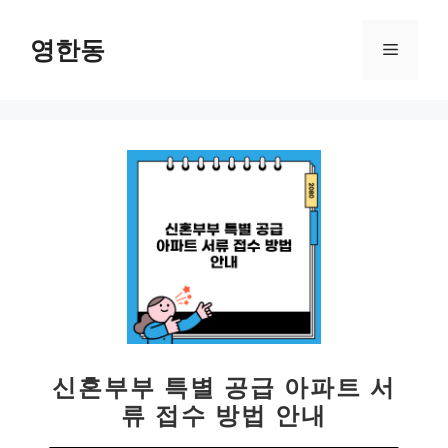
컨
텐
영한동
메
츠
로
뉴
건
너
뛰
기
신혼부부 특별 공급 아파트 서
류 접수 방법 안내