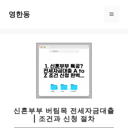
컨
텐
영한동
메
츠
로
뉴
건
너
뛰
기
신혼부부 버팀목 전세자금대출
| 조건과 신청 절차