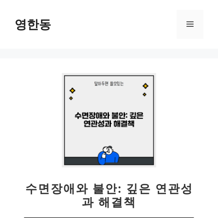
컨
텐
영한동
메
츠
로
뉴
건
너
뛰
기
수면장애와 불안: 깊은 연관성
과 해결책