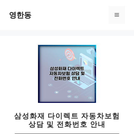
컨
텐
영한동
메
츠
로
뉴
건
너
뛰
기
삼성화재 다이렉트 자동차보험
상담 및 전화번호 안내