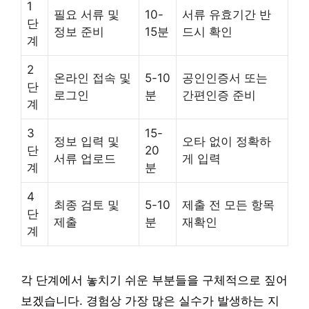
1
필요 서류 및
10-
서류 유효기간 반
단
정보 준비
15분
드시 확인
계
2
온라인 접속 및
5-10
공인인증서 또는
단
로그인
분
간편인증 준비
계
3
15-
정보 입력 및
오타 없이 정확하
단
20
서류 업로드
게 입력
계
분
4
최종 검토 및
5-10
제출 전 모든 항목
단
제출
분
재확인
계
각 단계에서 놓치기 쉬운 부분들을 구체적으로 짚어
보겠습니다. 경험상 가장 많은 실수가 발생하는 지