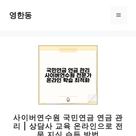
컨
텐
영한동
메
츠
로
뉴
건
너
뛰
기
사이버연수원 국민연금 연금 관
리 | 상담사 교육 온라인으로 전
문 지식 습득 방법