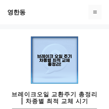
컨
텐
영한동
메
츠
로
뉴
건
너
뛰
기
브레이크오일 교환주기 총정리
| 차종별 최적 교체 시기