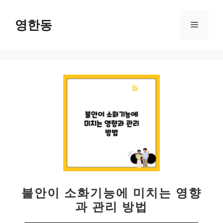
컨
텐
영한동
메
츠
로
뉴
건
너
뛰
기
불안이 소화기능에 미치는 영향
과 관리 방법