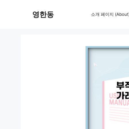
컨
텐
영한동
소개 페이지 (About
츠
로
건
너
뛰
기