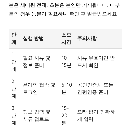
본은 세대원 전체, 초본은 본인만 기재됩니다. 대부
분의 경우 등본이 필요하니 확인 후 발급받으세요.
단
소요
실행 방법
주의사항
계
시간
1
필요 서류 및
10-
서류 유효기간 반
단
정보 준비
15분
드시 확인
계
2
온라인 접속 및
5-10
공인인증서 또는
단
로그인
분
간편인증 준비
계
3
15-
정보 입력 및
오타 없이 정확하
단
20
서류 업로드
게 입력
계
분