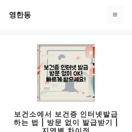
컨
텐
영한동
메
츠
로
뉴
건
너
뛰
기
보건소에서 보건증 인터넷발급
하는 법 | 방문 없이 발급받기 |
지역별 차이점