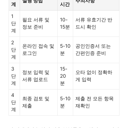
실행 방법
주의사항
계
시간
1
필요 서류 및
10-
서류 유효기간 반
단
정보 준비
15분
드시 확인
계
2
온라인 접속 및
5-10
공인인증서 또는
단
로그인
분
간편인증 준비
계
3
15-
정보 입력 및
오타 없이 정확하
단
20
서류 업로드
게 입력
계
분
4
최종 검토 및
5-10
제출 전 모든 항목
단
제출
분
재확인
계