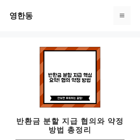
컨
텐
영한동
메
츠
로
뉴
건
너
뛰
기
반환금 분할 지급 협의와 약정
방법 총정리