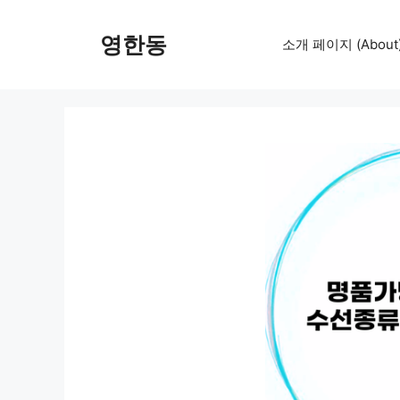
컨
텐
영한동
소개 페이지 (About
츠
로
건
너
뛰
기