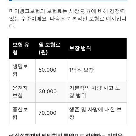
마이뱅크보험의 보험료는 시장 평균에 비해 경쟁력
있는 수준이에요. 다음은 기본적인 보험료 예시입니
다.
보험 유
월 보험료
보장 범위
형
(원)
생명보
50.000
1억원 보장
험
운전자
기본적인 차량 사고 보
30.000
보험
장 범위
종신보
생존 및 사망에 대한 보
70.000
험
장
✅
삼성화재의 티맵할인 특약으로 절약하는 방법을