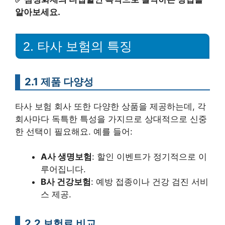
알아보세요.
2. 타사 보험의 특징
2.1 제품 다양성
타사 보험 회사 또한 다양한 상품을 제공하는데, 각
회사마다 독특한 특성을 가지므로 상대적으로 신중
한 선택이 필요해요. 예를 들어:
A사 생명보험
: 할인 이벤트가 정기적으로 이
루어집니다.
B사 건강보험
: 예방 접종이나 건강 검진 서비
스 제공.
2.2 보험료 비교