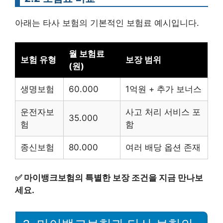
아래는 타사 보험의 기본적인 보험료 예시입니다.
월 보험료
보험 유형
보장 범위
(원)
생명보험
60.000
1억원 + 추가 보너스
운전자보
사고 처리 서비스 포
35.000
험
함
종신보험
80.000
여러 배당 옵션 존재
✅
마이뱅크보험의 특별한 보장 조건을 지금 만나보
세요.