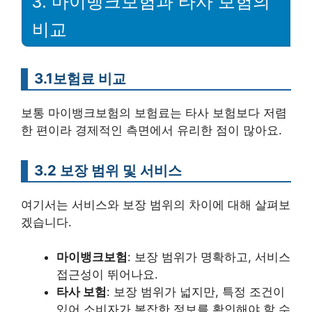
3. 마이뱅크보험과 타사 보험의
비교
3.1보험료 비교
보통 마이뱅크보험의 보험료는 타사 보험보다 저렴
한 편이라 경제적인 측면에서 유리한 점이 많아요.
3.2 보장 범위 및 서비스
여기서는 서비스와 보장 범위의 차이에 대해 살펴보
겠습니다.
마이뱅크보험
: 보장 범위가 명확하고, 서비스
접근성이 뛰어나요.
타사 보험
: 보장 범위가 넓지만, 특정 조건이
있어 소비자가 복잡한 정보를 확인해야 할 수