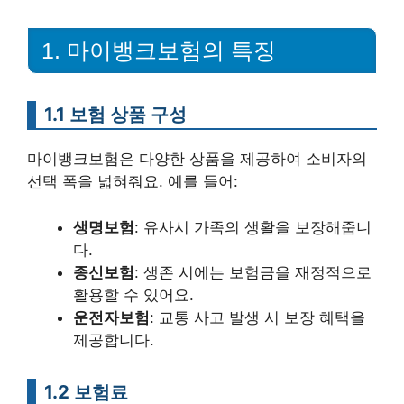
1. 마이뱅크보험의 특징
1.1 보험 상품 구성
마이뱅크보험은 다양한 상품을 제공하여 소비자의
선택 폭을 넓혀줘요. 예를 들어:
생명보험
: 유사시 가족의 생활을 보장해줍니
다.
종신보험
: 생존 시에는 보험금을 재정적으로
활용할 수 있어요.
운전자보험
: 교통 사고 발생 시 보장 혜택을
제공합니다.
1.2 보험료