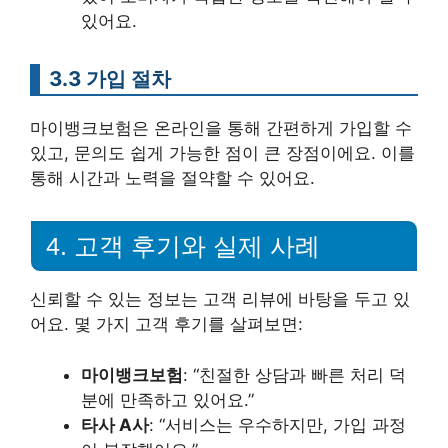
있어요.
3.3 가입 절차
마이뱅크보험은 온라인을 통해 간편하게 가입할 수
있고, 문의도 쉽게 가능한 점이 큰 장점이에요. 이를
통해 시간과 노력을 절약할 수 있어요.
4. 고객 후기와 실제 사례
신뢰할 수 있는 정보는 고객 리뷰에 바탕을 두고 있
어요. 몇 가지 고객 후기를 살펴보면:
마이뱅크보험
: “친절한 상담과 빠른 처리 덕
분에 만족하고 있어요.”
타사 A사
: “서비스는 우수하지만, 가입 과정