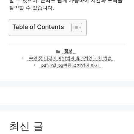
할 수 있으며, 문의도 쉽게 가능하여 시간과 노력을
절약할 수 있습니다.
Table of Contents
카
정보
테
수면 중 이갈이 예방법과 효과적인 대처 방법
고
pdf파일 jpg변환 설치없이 하기
리
최신 글