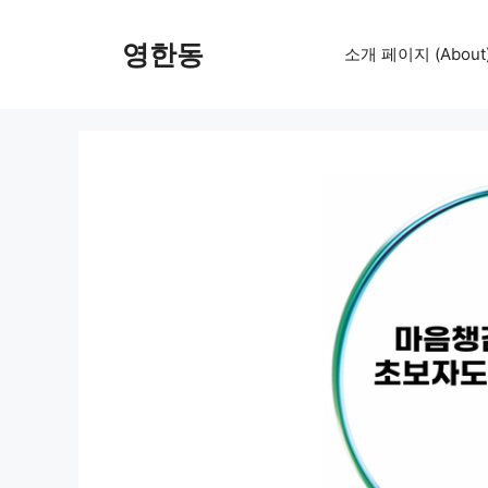
컨
텐
영한동
소개 페이지 (About
츠
로
건
너
뛰
기