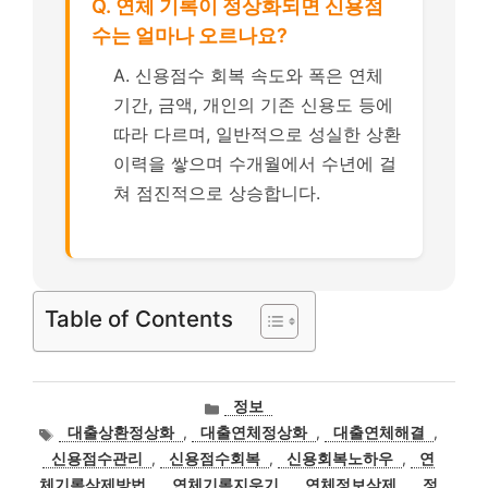
Q. 연체 기록이 정상화되면 신용점
수는 얼마나 오르나요?
A. 신용점수 회복 속도와 폭은 연체
기간, 금액, 개인의 기존 신용도 등에
따라 다르며, 일반적으로 성실한 상환
이력을 쌓으며 수개월에서 수년에 걸
쳐 점진적으로 상승합니다.
Table of Contents
카
정보
테
태
대출상환정상화
,
대출연체정상화
,
대출연체해결
,
고
그
신용점수관리
,
신용점수회복
,
신용회복노하우
,
연
리
체기록삭제방법
,
연체기록지우기
,
연체정보삭제
,
정