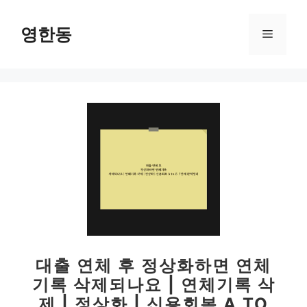
컨
텐
영한동
메
츠
로
뉴
건
너
뛰
기
대출 연체 후 정상화하면 연체
기록 삭제되나요 | 연체기록 삭
제 | 정상화 | 신용회복 A TO