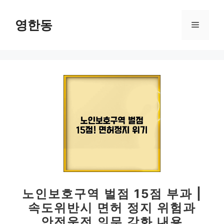
컨
텐
영한동
메
츠
로
뉴
건
너
뛰
기
노인보호구역 벌점 15점 부과 |
속도위반시 면허 정지 위험과
안전운전 의무 강화 내용