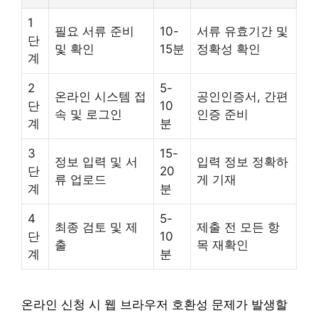
1
필요 서류 준비
10-
서류 유효기간 및
단
및 확인
15분
정확성 확인
계
2
5-
온라인 시스템 접
공인인증서, 간편
단
10
속 및 로그인
인증 준비
계
분
3
15-
정보 입력 및 서
입력 정보 정확하
단
20
류 업로드
게 기재
계
분
4
5-
최종 검토 및 제
제출 전 모든 항
단
10
출
목 재확인
계
분
온라인 신청 시 웹 브라우저 호환성 문제가 발생할