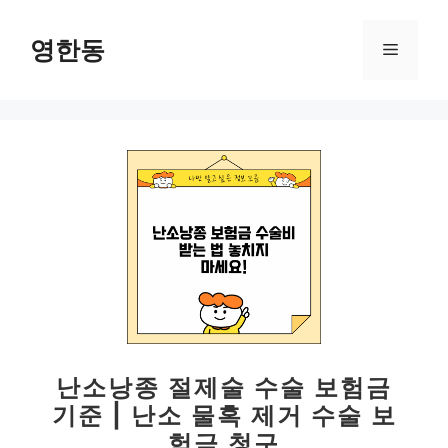
컨
텐
영한동
메
츠
로
뉴
건
너
뛰
기
난소낭종 절제술 수술 보험금
기준 | 난소 물혹 제거 수술 보
험금 청구