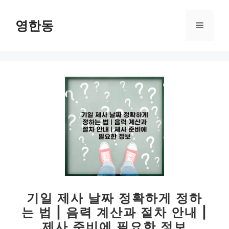
컨
텐
영한동
메
츠
로
뉴
건
너
뛰
기
기일 제사 날짜 정확하게 정하
는 법 | 음력 계산과 절차 안내 |
제사 준비에 필요한 정보