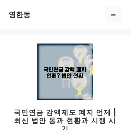
컨
텐
영한동
메
츠
로
뉴
건
너
뛰
기
국민연금 감액제도 폐지 언제 |
최신 법안 통과 현황과 시행 시
기