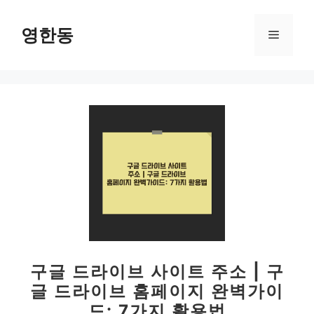
컨
텐
영한동
메
츠
로
뉴
건
너
뛰
기
구글 드라이브 사이트 주소 | 구
글 드라이브 홈페이지 완벽가이
드: 7가지 활용법