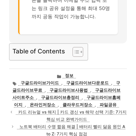
는 링크 공유 설정을 통해 최대 50명
까지 공동 작업이 가능합니다.
Table of Contents
카
정보
테
태
구글드라이브가이드
,
구글드라이브다운로드
,
구
고
그
글드라이브무료
,
구글드라이브사용법
,
구글드라이브
리
사이트주소
,
구글드라이브총정리
,
구글드라이브홈페
이지
,
온라인저장소
,
클라우드저장소
,
파일공유
카드 리뉴얼 vs 해지 | 카드 갱신 vs 해약 선택 기준: 7가지
핵심 비교 완벽가이드
노트북 배터리 수명 짧음 해결 | 배터리 빨리 닳음 원인 A
to Z: 7가지 핵심 점검