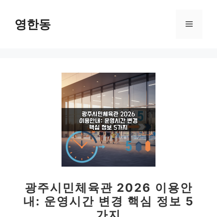
컨
텐
영한동
메
츠
로
뉴
건
너
뛰
기
광주시민체육관 2026 이용안
내: 운영시간 변경 핵심 정보 5
가지