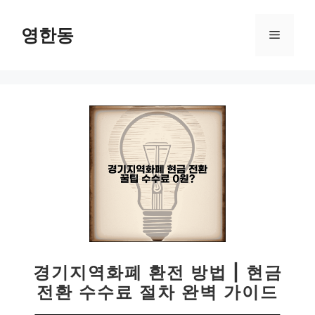
컨
텐
영한동
메
츠
로
뉴
건
너
뛰
기
경기지역화폐 환전 방법 | 현금
전환 수수료 절차 완벽 가이드