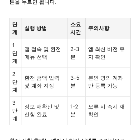
튼을 누르면 됩니다.
단
소요
실행 방법
주의사항
계
시간
1
앱 접속 및 환전
2-3
앱 최신 버전 유
단
메뉴 선택
분
지 확인
계
2
환전 금액 입력
3-5
본인 명의 계좌
단
및 계좌 지정
분
만 등록 가능
계
3
정보 재확인 및
1-2
오류 시 즉시 재
단
신청 완료
분
확인
계