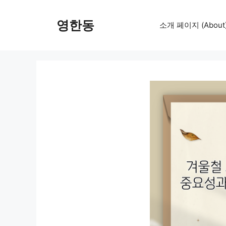
컨
텐
영한동
소개 페이지 (About
츠
로
건
너
뛰
기