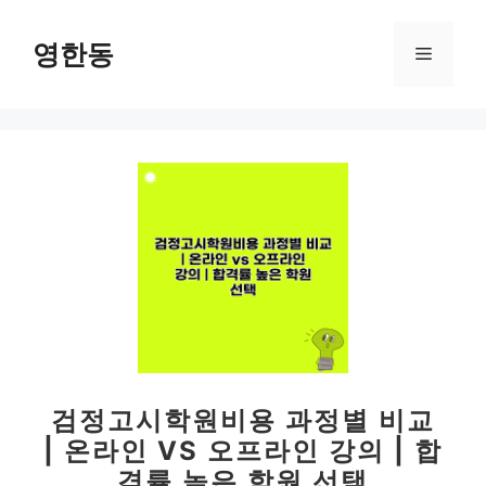
컨
텐
영한동
메
츠
로
뉴
건
너
뛰
기
검정고시학원비용 과정별 비교
| 온라인 VS 오프라인 강의 | 합
격률 높은 학원 선택