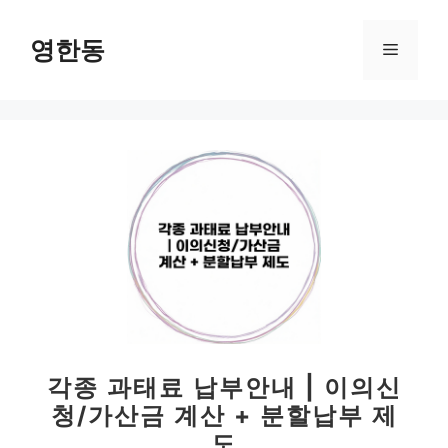
컨
텐
영한동
메
츠
로
뉴
건
너
뛰
기
각종 과태료 납부안내 | 이의신
청/가산금 계산 + 분할납부 제
도