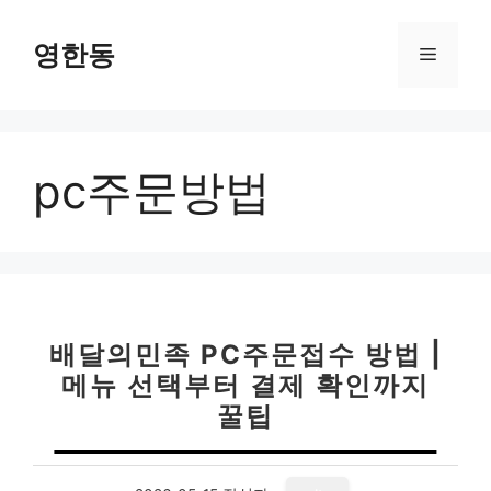
컨
텐
영한동
메
츠
로
뉴
건
너
pc주문방법
뛰
기
배달의민족 PC주문접수 방법 |
메뉴 선택부터 결제 확인까지
꿀팁