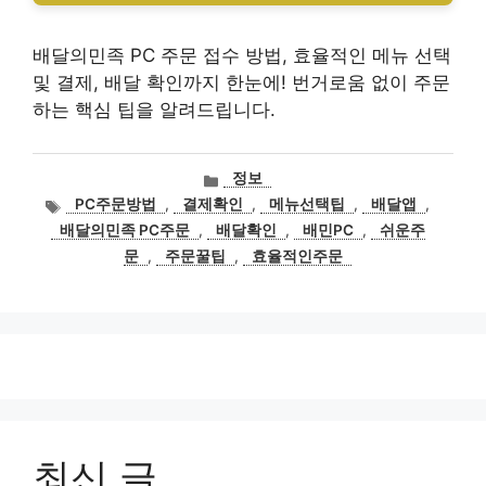
배달의민족 PC 주문 접수 방법, 효율적인 메뉴 선택
및 결제, 배달 확인까지 한눈에! 번거로움 없이 주문
하는 핵심 팁을 알려드립니다.
카
정보
테
태
PC주문방법
,
결제확인
,
메뉴선택팁
,
배달앱
,
고
그
배달의민족 PC주문
,
배달확인
,
배민PC
,
쉬운주
리
문
,
주문꿀팁
,
효율적인주문
최신 글