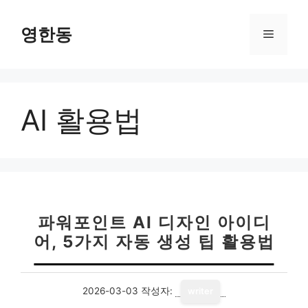
컨
텐
영한동
메
츠
로
뉴
건
너
AI 활용법
뛰
기
파워포인트 AI 디자인 아이디
어, 5가지 자동 생성 팁 활용법
2026-03-03
작성자:
writer