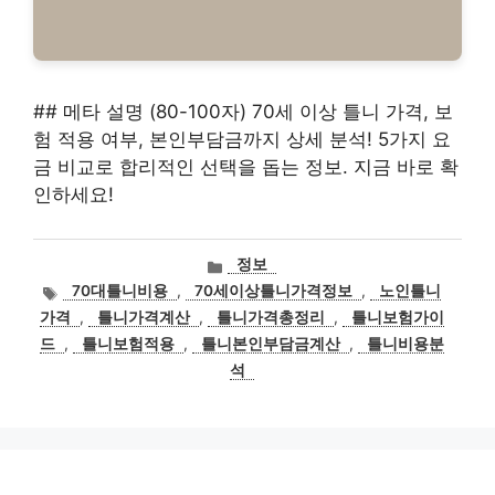
## 메타 설명 (80-100자) 70세 이상 틀니 가격, 보
험 적용 여부, 본인부담금까지 상세 분석! 5가지 요
금 비교로 합리적인 선택을 돕는 정보. 지금 바로 확
인하세요!
카
정보
테
태
70대틀니비용
,
70세이상틀니가격정보
,
노인틀니
고
그
가격
,
틀니가격계산
,
틀니가격총정리
,
틀니보험가이
리
드
,
틀니보험적용
,
틀니본인부담금계산
,
틀니비용분
석