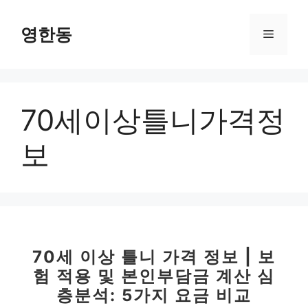
컨
텐
영한동
메
츠
로
뉴
건
너
70세이상틀니가격정
뛰
기
보
70세 이상 틀니 가격 정보 | 보
험 적용 및 본인부담금 계산 심
층분석: 5가지 요금 비교