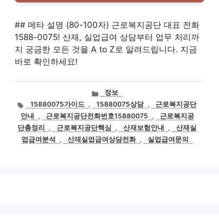
## 메타 설명 (80-100자) 근로복지공단 대표 전화
1588-0075! 산재, 실업급여 상담부터 업무 처리까
지 궁금한 모든 것을 A to Z로 알려드립니다. 지금
바로 확인하세요!
카
정보
테
태
15880075가이드
,
15880075상담
,
근로복지공단
고
그
안내
,
근로복지공단전화번호15880075
,
근로복지공
리
단총정리
,
근로복지공단핵심
,
산재보험안내
,
산재실
업급여분석
,
산재실업급여상담전화
,
실업급여문의