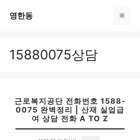
컨
텐
영한동
메
츠
로
뉴
건
너
15880075상담
뛰
기
근로복지공단 전화번호 1588-
0075 완벽정리 | 산재 실업급
여 상담 전화 A TO Z