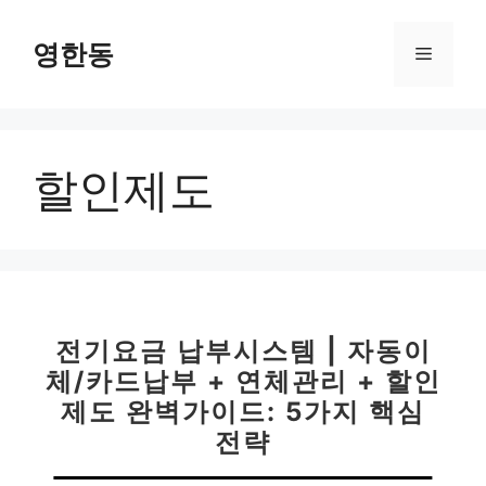
컨
텐
영한동
메
츠
로
뉴
건
너
할인제도
뛰
기
전기요금 납부시스템 | 자동이
체/카드납부 + 연체관리 + 할인
제도 완벽가이드: 5가지 핵심
전략