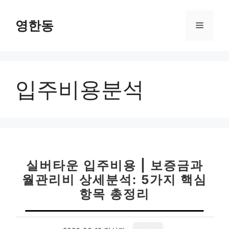
컨
텐
영한동
메
츠
로
뉴
건
너
입주비용분석
뛰
기
실버타운 입주비용 | 보증금과
월관리비 상세분석: 5가지 핵심
항목 총정리