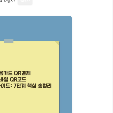
14
작성자:
writer