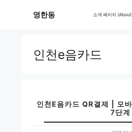
컨
텐
영한동
소개 페이지 (About
츠
로
건
너
뛰
인천e음카드
기
인천E음카드 QR결제 | 모
7단계