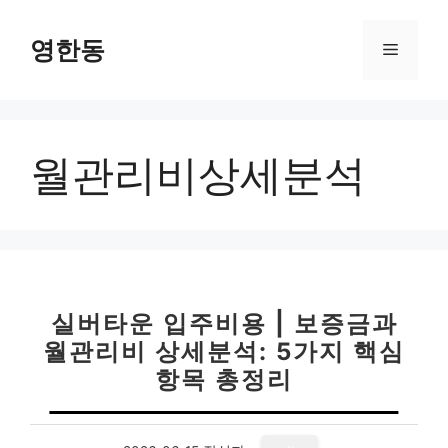
컨
텐
영한동
메
츠
로
뉴
건
너
월관리비상세분석
뛰
기
실버타운 입주비용 | 보증금과
월관리비 상세분석: 5가지 핵심
항목 총정리